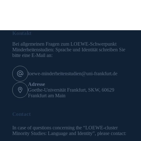
Kontakt
Bei allgemeinen Fragen zum LOEWE-Schwerpunkt
Minderheitenstudien: Sprache und Identität schreiben Sie
bitte eine E-Mail an:
loewe-minderheitenstudien@uni-frankfurt.de
Adresse
Goethe-Universität Frankfurt, SKW, 60629
Frankfurt am Main
Contact
In case of questions concerning the “LOEWE-cluster
Minority Studies: Language and Identity”, please contact: