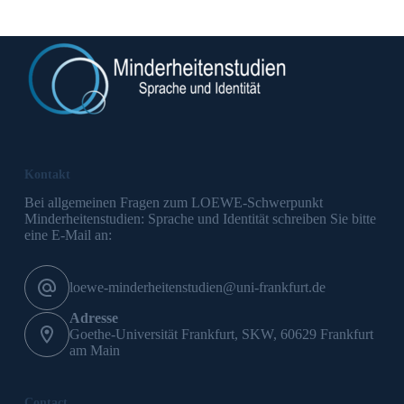
Kontakt
Bei allgemeinen Fragen zum LOEWE-Schwerpunkt
Minderheitenstudien: Sprache und Identität schreiben Sie bitte
eine E-Mail an:
loewe-minderheitenstudien@uni-frankfurt.de
Adresse
Goethe-Universität Frankfurt, SKW, 60629 Frankfurt
am Main
Contact