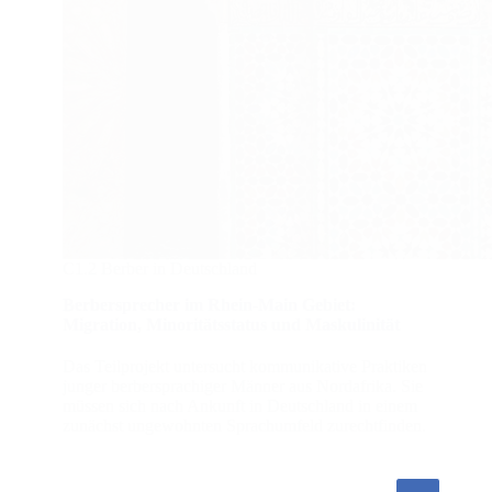
C1.2 Berber in Deutschland
Berbersprecher im Rhein-Main Gebiet:
Migration, Minoritätsstatus und Maskulinität
Das Teilprojekt untersucht kommunikative Praktiken
junger berbersprachiger Männer aus Nordafrika. Sie
müssen sich nach Ankunft in Deutschland in einem
zunächst ungewohnten Sprachumfeld zurechtfinden.
Prof. Axel Fanego Palat
11. November 2020
Keine