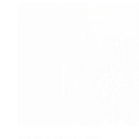
C1.2 Berber in Deutschland
Berbersprecher im Rhein-Main Gebiet: